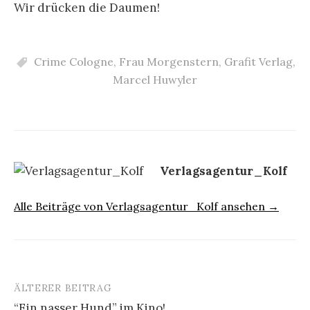
Wir drücken die Daumen!
Crime Cologne
,
Frau Morgenstern
,
Grafit Verlag
,
Marcel Huwyler
Verlagsagentur_Kolf
Alle Beiträge von Verlagsagentur_Kolf ansehen →
ÄLTERER BEITRAG
Beitrags-
“Ein nasser Hund” im Kino!