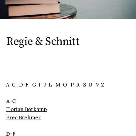
Regie & Schnitt
A-C
D-F
G-I
J-L
M-O
P-R
S-U
V-Z
A-C
Florian Borkamp
Erec Brehmer
D-F