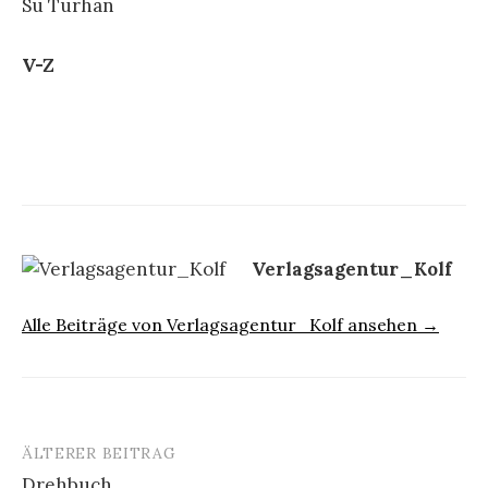
Su Turhan
V-
Z
Verlagsagentur_Kolf
Alle Beiträge von Verlagsagentur_Kolf ansehen →
ÄLTERER BEITRAG
Beitrags-
Drehbuch